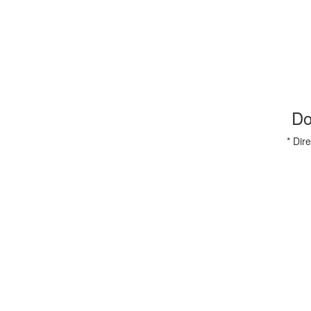
Do
* Di