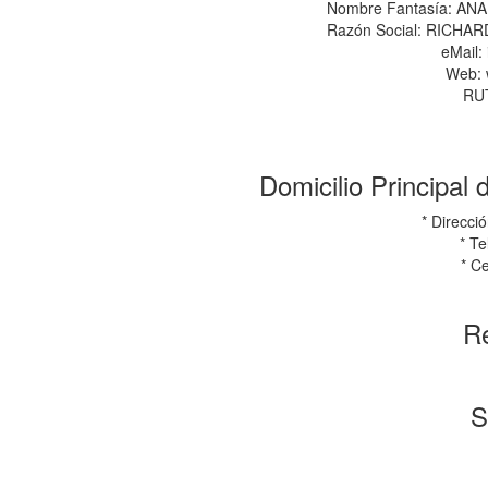
Nombre Fantasía: AN
Razón Social: RICHA
eMail:
Web: 
RUT
Domicilio Principal
* Direcc
* T
* C
Re
S