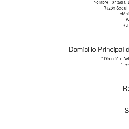
Nombre Fantasía:
Razón Socia
eMai
W
RUT
Domicilio Principal
* Dirección: 
* Te
Re
S